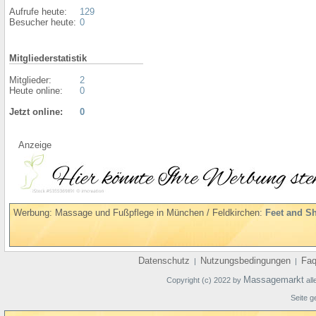
Aufrufe heute:
129
Besucher heute:
0
Mitgliederstatistik
Mitglieder:
2
Heute online:
0
Jetzt online:
0
Anzeige
Werbung: Massage und Fußpflege in München / Feldkirchen:
Feet and S
Datenschutz
Nutzungsbedingungen
Fa
|
|
Massagemarkt
Copyright (c) 2022 by
all
Seite g