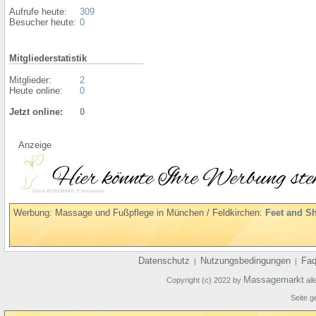
Aufrufe heute:
309
Besucher heute:
0
Mitgliederstatistik
Mitglieder:
2
Heute online:
0
Jetzt online:
0
Anzeige
Werbung: Massage und Fußpflege in München / Feldkirchen:
Feet and S
Datenschutz
Nutzungsbedingungen
Fa
|
|
Massagemarkt
Copyright (c) 2022 by
all
Seite g