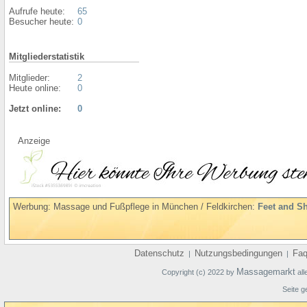
Aufrufe heute:
65
Besucher heute:
0
Mitgliederstatistik
Mitglieder:
2
Heute online:
0
Jetzt online:
0
Anzeige
Werbung: Massage und Fußpflege in München / Feldkirchen:
Feet and S
Datenschutz
Nutzungsbedingungen
Fa
|
|
Massagemarkt
Copyright (c) 2022 by
all
Seite g