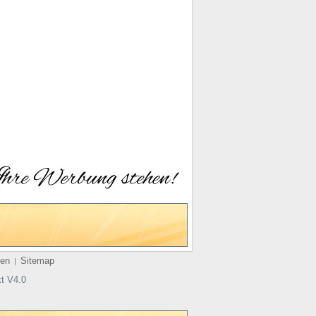
en
Sitemap
|
t V4.0