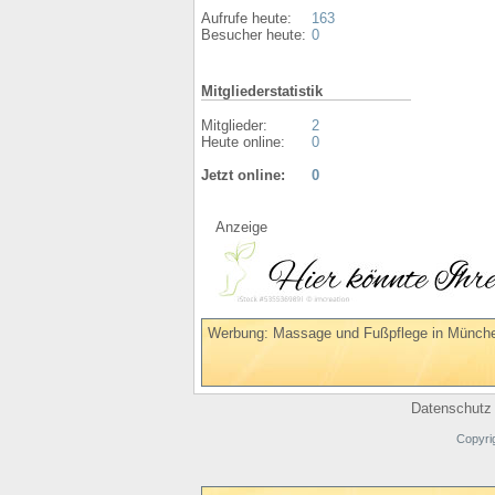
Aufrufe heute:
163
Besucher heute:
0
Mitgliederstatistik
Mitglieder:
2
Heute online:
0
Jetzt online:
0
Anzeige
Werbung: Massage und Fußpflege in Münche
Datenschutz
Copyri