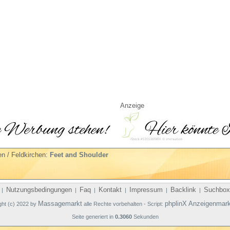
Anzeige
n / Feldkirchen:
Feet and Shoulder
Nutzungsbedingungen
Faq
Kontakt
Impressum
Backlink
Suchbox
|
|
|
|
|
|
Massagemarkt
phplinX Anzeigenmark
ght (c) 2022 by
alle Rechte vorbehalten - Script:
Seite generiert in
0.3060
Sekunden