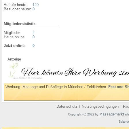
Aufrufe heute:
120
Besucher heute:
0
Mitgliederstatistik
Mitglieder:
2
Heute online:
0
Jetzt online:
0
Anzeige
Werbung: Massage und Fußpflege in München / Feldkirchen:
Feet and S
Datenschutz
Nutzungsbedingungen
Fa
|
|
Massagemarkt
Copyright (c) 2022 by
all
Seite g