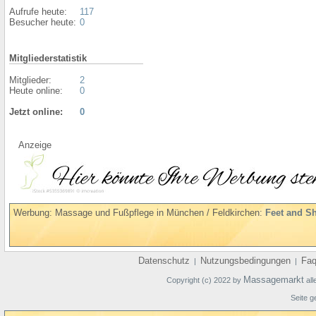
Aufrufe heute:
117
Besucher heute:
0
Mitgliederstatistik
Mitglieder:
2
Heute online:
0
Jetzt online:
0
Anzeige
Werbung: Massage und Fußpflege in München / Feldkirchen:
Feet and S
Datenschutz
Nutzungsbedingungen
Fa
|
|
Massagemarkt
Copyright (c) 2022 by
all
Seite g