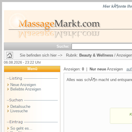
Hier kÃ¶nnte Ih
Suche:
Sie befinden sich hier --> Rubrik:
Beauty & Wellness
/ Anzeigen
06.08.2026 - 23:22 Uhr
Menü
Anzeigen:
0
|
Nur neue
Anzeigen
auf
Alles was schÃ¶n macht und entspann
Neue Anzeigen
Beliebte Anzeigen
Detailsuche
Livesuche
So geht es...