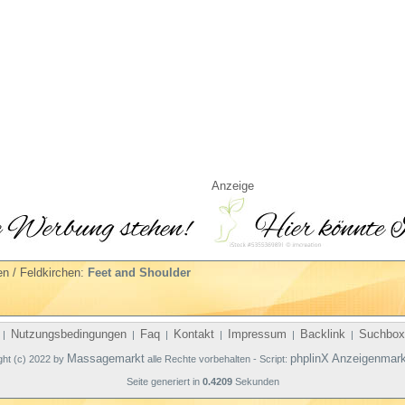
Anzeige
n / Feldkirchen:
Feet and Shoulder
Nutzungsbedingungen
Faq
Kontakt
Impressum
Backlink
Suchbox
|
|
|
|
|
|
Massagemarkt
phplinX Anzeigenmark
ght (c) 2022 by
alle Rechte vorbehalten - Script:
Seite generiert in
0.4209
Sekunden