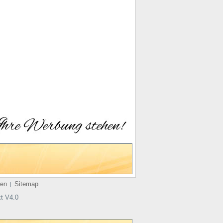
en
Sitemap
|
t V4.0