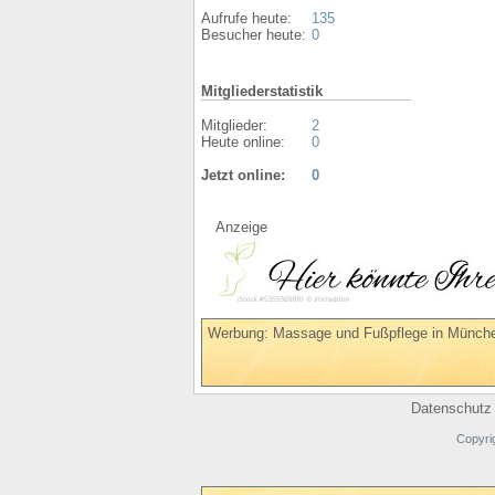
Aufrufe heute:
135
Besucher heute:
0
Mitgliederstatistik
Mitglieder:
2
Heute online:
0
Jetzt online:
0
Anzeige
Werbung: Massage und Fußpflege in Münche
Datenschutz
Copyri