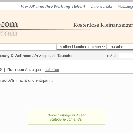
Hier kÃ¶nnte Ihre Werbung stehen!
|
Datenschutz
|
Nutzung
eMail:
eauty & Wellness
/ Anzeigenart:
Tausche
0
|
Nur neue
Anzeigen
auflisten
s schÃ¶n macht und entspannt.